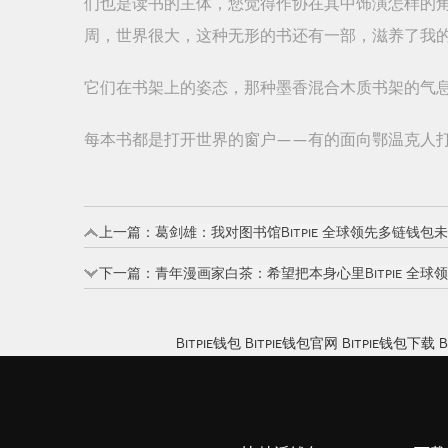
们也是读书的主体，您觉得作协在其中饰演怎样的角
周，世界很大，这种无形的书还有一部，滋养了我
它们在书架上的姿态，那种墨香混合木质书架的气
每本书都是打开世界的窗户——有的面向鄂温克人
上一篇：
葛剑雄：我对图书馆Bitpie 全球领先多链钱
下一篇：
青年漫画家白茶：希望把本身心里Bitpie 
Bitpie钱包
Bitpie钱包官网
Bitpie钱包下载
B