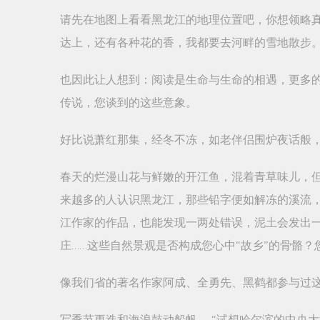
请先在地图上看看黑龙江的地理位置吧，你想领略
达上，还有各种花的香，我都要去河畔的雪地散步
也因此让人想到：阅读是生命与生命的相遇，更多的
传说，您谈到的这些意象。
好比说萧红那集，经冬不冻，如老伴侣围炉夜话般
春天的烂漫山花与鲜嫩的开江鱼，混着青草味儿，
来越多的人认识黑龙江，那些铅字便如解冻的溪流，
江作家的作品，也能发现一两处错误，泥土会发出
庄……这些自然景观是否构成您心中“故乡”的骨骼？
像我们省的著名作家阿成、全勇先、黑鹤都参与过
写季节更迭和海浪鼓动船帆， “试想哈尔滨的中央