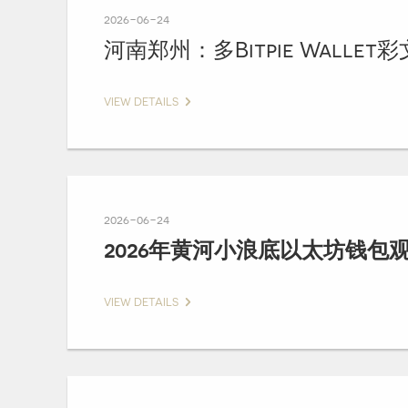
2026-06-24
河南郑州：多Bitpie Walle
VIEW DETAILS
2026-06-24
2026年黄河小浪底以太坊钱包
VIEW DETAILS